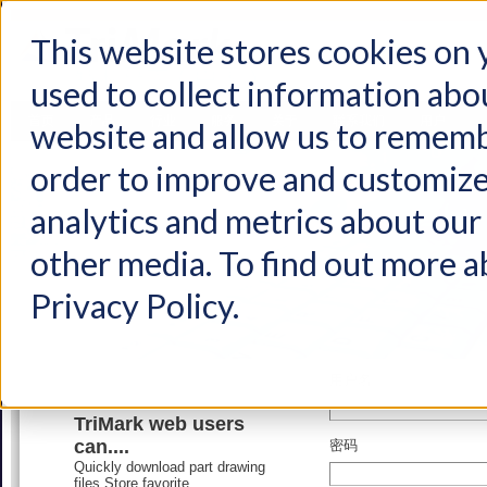
This website stores cookies on
used to collect information abo
首页
产品
行业
服务
关于
联系我们
用户
website and allow us to rememb
order to improve and customize
analytics and metrics about our 
other media. To find out more a
Privacy Policy.
用户名
TriMark web users
can....
密码
Quickly download part drawing
files,Store favorite