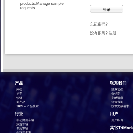
products,Manage sample
requests.
忘记密码?
没有帐号?
注册
产品
联系我们
闩锁
联系我们
把手
分销商
铰链
文献请求
新产品
销售查询
TIPS – 产品搜索
技术文献请求
行业
用户
非公路用车辆
用户帐号
旅游车辆
其它TriMar
专用车辆
公路用卡车