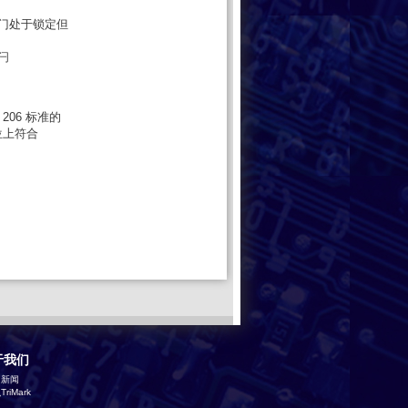
门处于锁定但
闩
 206 标准的
位上符合
于我们
司新闻
riMark