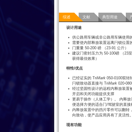
综述
文献
典型用途
设计用途
供公路用车辆或非公路用车辆使用
需要使内部释放装置远离闩锁位置
门重量 50-200 磅 （23-91 公斤）
建议门密封压力为 50-100磅 （2
获得最佳效果）
特性/优点
已经证实的 Tri
Mark
050-0100双
闩锁致动器直接与 Tri
Mark
020-0
经过坚固性设计的远程内释放装置
开启和关闭功能提供支撑
更易于操作（人体工学）。 内释放
便选择方便的适合门/驾驶室的直接
内释放装置中的挡片零件可以翻转
向致动，使产品应用具有了灵活性
现有功能