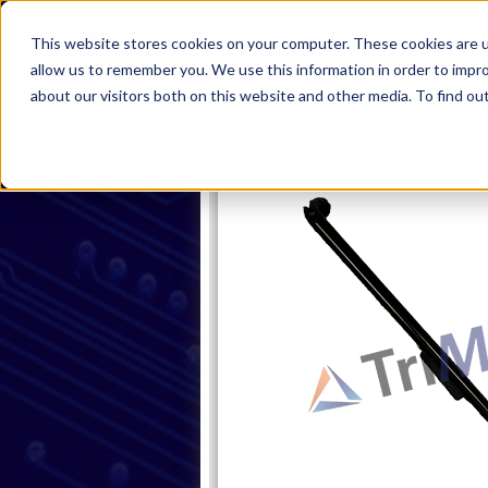
This website stores cookies on your computer. These cookies are u
allow us to remember you. We use this information in order to impr
about our visitors both on this website and other media. To find ou
首页
产品
行业
服务
关
首页
浏览产品
闩锁
双转轮