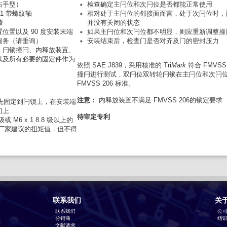
右手型）
检查确定主闩位和次闩位是否都能正常使用
 x 1 带螺纹轴
相对处于主闩位的邻接面而言，处于次闩位时，
漆
并没有关闭的状态
位置以及 90 度安装末端
如果主闩位和次闩位都不明显，则应重新调整撞
服务（请垂询）
安装结束后，检查门是否对齐及门的密封压力
、闩锁撞闩、内释放装置、
以及所有必要的固定件作为
依照 SAE J839，采用核准的 Tri
Mark
符合 FMVSS
撞闩进行测试，双闩位双转轮闩锁在主闩位和次闩
FMVSS 206 标准。
注意：
内释放装置不满足 FMVSS 206的锁定要求
预先固定到闩锁上，在安装端
门上
待审定专利
级或 M6 x 1 8.8 级以上的
厂家建议的扭矩值，但不得
联系我们
关
联系我们
公
分销商
结识T
文献请求