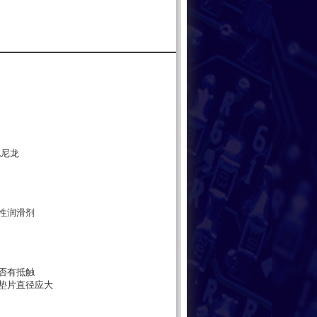
化尼龙
性润滑剂
否有抵触
垫片直径应大