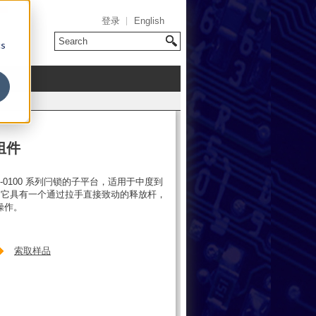
登录
English
cs
组件
0-0100 系列闩锁的子平台，适用于中度到
。它具有一个通过拉手直接致动的释放杆，
的操作。
索取样品