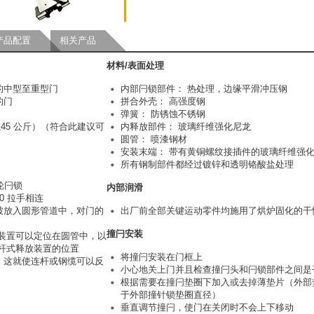
产品配置
相关产品
材料/表面处理
的中型至重型门
内部闩锁部件： 热处理，边缘平滑冲压钢
的门
拼合外壳： 高强度钢
弹簧： 防锈蚀不锈钢
3至45 公斤）（符合此建议可
内释放部件： 玻璃纤维强化尼龙
圆管： 喷漆钢材
安装末端： 带有黄铜螺纹接插件的玻璃纤维强
所有钢制部件都经过镀锌和透明铬酸盐处理
转轮闩锁
内部润滑
800 拉手相连
被放入圆形管道中，对门的
出厂前全部关键运动零件均施用了烘炉固化的干
撞闩安装
装置可以定位在圆管中，以
杆式释放装置的位置
将撞闩安装在门框上
，这就使连杆或钢缆可以反
小心地关上门并且检查撞闩头和闩锁部件之间是
。
根据需要在撞闩垫圈下加入或去掉薄垫片（外部
于外部撞针锁垫圈直径）
垂直调节撞闩，使门在关闭时不会上下移动