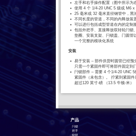
左手和右手操作配置（图中所示为
使用 4 个 1/4-20 UNC 5 级或 M6
25 毫米或 32 毫米直径钢管中，黑
不同长度的管道，不同的内释放装置
可以进行包括成型管道在内的定制
包括外把手、直接释放双转轮闩锁
垫圈、安装支架、闩锁盖、门圆管
一个完整的模块化系统
安装
易于安装 – 部件供货时圆管已经
只需一个紧固件即可将部件固定到
闩锁部件 – 需要 4 个1/4-20 UNC 5
紧固件（未包含）。 拧紧到紧固件
超过120 英寸-磅 （13.5 牛顿-米）
产品
闩锁
把手
铰链