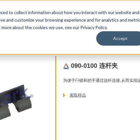
sed to collect information about how you interact with our website and
ove and customize your browsing experience and for analytics and metri
t more about the cookies we use, see our Privacy Policy.
于
联系我们
用户
其它TriMark网站
Accept
090-0100 连杆夹
为便于闩锁和把手通过连杆连接,从而实现
索取样品