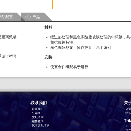
产品配置
相关产品
材料
远距离致动
经过热处理和黑色磷酸盐被膜处理的中碳钢，具
和抗腐蚀特性
颜色编码尼龙，操作静音且易于识别
手设计型号
安装
使五金件组配易于进行
联系我们
关
联系我们
公
分销商
结识T
文献请求
Tri
销售查询
技术文献请求
+1-
tip