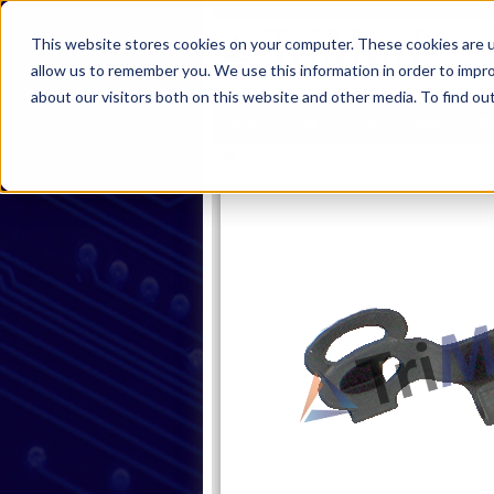
This website stores cookies on your computer. These cookies are u
allow us to remember you. We use this information in order to impr
about our visitors both on this website and other media. To find ou
首页
产品
行业
服务
关
Home
090-0100 连杆夹