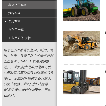
非公路用车辆
旅行车辆
专用车辆
公路用卡车
工业用箱体/橱柜
如果您的产品需要坚固、耐用、管
用、抗振、抗噪并防尘的进出控制
五金器具，TriMark 就是您的首
选。。 我们的产品应用范围可以
从驾驶室和车厢历数到引擎罩和检
修门。 从空间紧凑的设备到最大
的掘土机械，我们“适应功能需
要”的系统也同样强调安全、牢固
和便利。