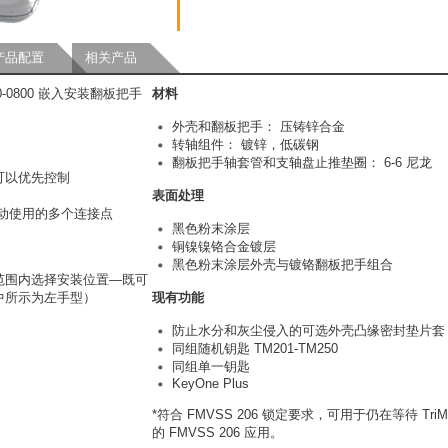
产品配置
相关产品
0-0800 嵌入安装翻板把手
材料
外壳和翻板把手： 压铸锌合金
转轴组件： 镀锌，低碳钢
翻板把手轴套管和支轴盘止推垫圈： 6-6 尼龙
可以优先控制
表面处理
动使用的多个连接点
黑色粉末涂层
铜镍镍铬合金镀层
黑色粉末涂层外壳与镀铬翻板把手组合
范围内选择安装位置—既可
中所示为左手型）
现有功能
防止水分和灰尘侵入的可选外壳凸缘密封垫片套
同组随机钥匙 TM201-TM250
同组单一钥匙
KeyOne Plus
*符合 FMVSS 206 锁定要求，可用于仍在等待 TriM
的 FMVSS 206 应用。