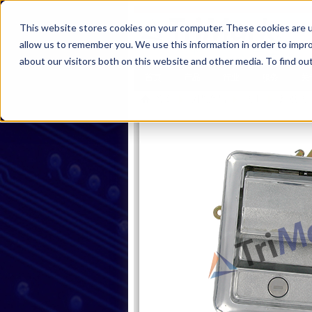
This website stores cookies on your computer. These cookies are u
allow us to remember you. We use this information in order to impr
about our visitors both on this website and other media. To find ou
首页
产品
行业
服务
关
首页
浏览产品
把手
翻板把