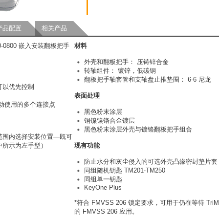
产品配置
相关产品
0-0800 嵌入安装翻板把手
材料
外壳和翻板把手： 压铸锌合金
转轴组件： 镀锌，低碳钢
翻板把手轴套管和支轴盘止推垫圈： 6-6 尼龙
可以优先控制
表面处理
动使用的多个连接点
黑色粉末涂层
铜镍镍铬合金镀层
黑色粉末涂层外壳与镀铬翻板把手组合
范围内选择安装位置—既可
中所示为左手型）
现有功能
防止水分和灰尘侵入的可选外壳凸缘密封垫片套
同组随机钥匙 TM201-TM250
同组单一钥匙
KeyOne Plus
*符合 FMVSS 206 锁定要求，可用于仍在等待 TriM
的 FMVSS 206 应用。