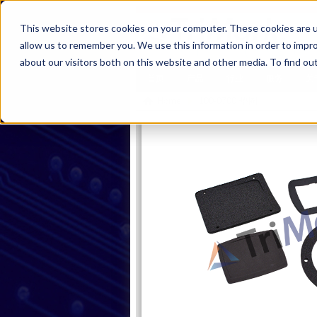
This website stores cookies on your computer. These cookies are u
allow us to remember you. We use this information in order to impr
about our visitors both on this website and other media. To find ou
首页
产品
行业
服务
关
Home
100-0700 垫圈