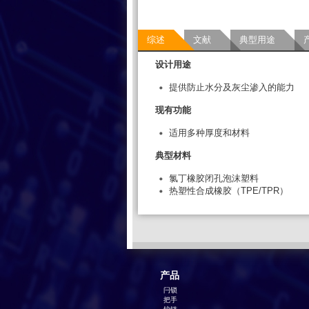
综述
文献
典型用途
设计用途
提供防止水分及灰尘渗入的能力
现有功能
适用多种厚度和材料
典型材料
氯丁橡胶闭孔泡沫塑料
热塑性合成橡胶（TPE/TPR）
产品
闩锁
把手