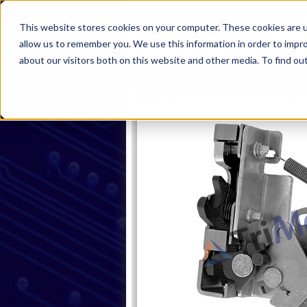
This website stores cookies on your computer. These cookies are u
allow us to remember you. We use this information in order to impr
about our visitors both on this website and other media. To find ou
首页
产品
行业
服务
关
Home
行业
公路用卡车
重型