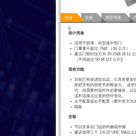
综述
文献
典型用途
{}
设计用途
适用于较薄、轻型或中型门
门重量不超过 75磅 （34 公斤）
建议门密封压力为 20-25磅 (9-1
（不得超过 50 磅 [23 公斤])
现有功能
目前已有改进型出品，它具有更加
部把手和内部把手的释放力。 这些
代，但需要对连杆作必要修改，以
连杆连接点位置的些许变化。
左手配置或右手配置（图中所示为
隔板
安装
可以安装在门边的内侧或外侧
建议使用三个 1/4-20 UNC 5