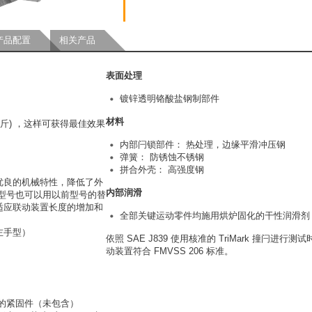
产品配置
相关产品
表面处理
镀锌透明铬酸盐钢制部件
材料
1 公斤) ，这样可获得最佳效果
内部闩锁部件： 热处理，边缘平滑冲压钢
弹簧： 防锈蚀不锈钢
拼合外壳： 高强度钢
优良的机械特性，降低了外
内部润滑
型号也可以用以前型号的替
适应联动装置长度的增加和
全部关键运动零件均施用烘炉固化的干性润滑剂
左手型）
依照 SAE J839 使用核准的 TriMark 撞闩进行
动装置符合 FMVSS 206 标准。
级以上的紧固件（未包含）