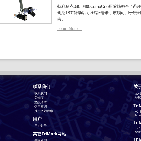
特利马克080-0400CompOne压缩锁融
钥匙180°转动后可压缩5毫米，该锁可用于
装。
Learn More...
联系我们
关
联系我们
公
分销商
结识T
文献请求
Tri
销售查询
技术文献请求
+1-
tip
用户
Tri
用户帐号
+44
sal
其它TriMark网站
Tri
美国总部